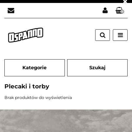
0
Zaloguj się
Załóż konto
Dodaj zgłoszenie
Zgody cookies
Kategorie
Szukaj
Plecaki i torby
Brak produktów do wyświetlenia